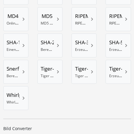
MD4
MD5
RIPEMD-128
RIPEMD-1
Online MD4 Generator
MD5 Hash Generator
RIPEMD 128 Bit Hash erzeugen
RIPEMD-160 Hash Berechnung
SHA-1
SHA-256
SHA-384
SHA-512
Einen SHA-1 Hash generieren
Berechnung eines SHA-Hash mit 256 Bit
Erzeuge einen SHA Hash mit 384 Bits
Erzeuge einen SHA Hash mit 512 Bits
Snerfu
Tiger-128
Tiger-160
Tiger-192
Berechnung eines Snefru Hash
Tiger Hash Rechner mit 128 Bit
Tiger 160 Bit Hash Rechner
Erzeuge einen Tiger Hash mit 192 Bits
Whirlpool
Whirlpool online Hash Generator
Bild Converter