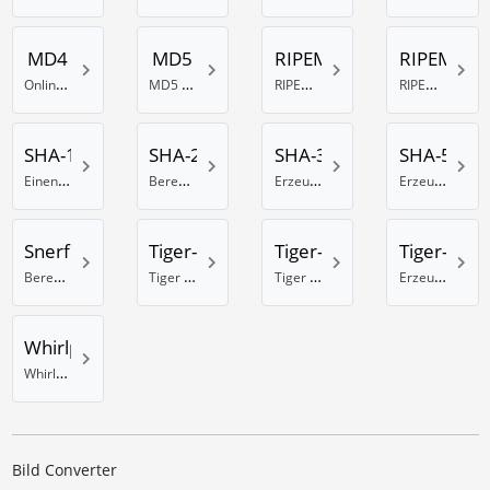
MD4
MD5
RIPEMD-128
RIPEMD-1
Online MD4 Generator
MD5 Hash Generator
RIPEMD 128 Bit Hash erzeugen
RIPEMD-160 Hash Berechnung
SHA-1
SHA-256
SHA-384
SHA-512
Einen SHA-1 Hash generieren
Berechnung eines SHA-Hash mit 256 Bit
Erzeuge einen SHA Hash mit 384 Bits
Erzeuge einen SHA Hash mit 512 Bits
Snerfu
Tiger-128
Tiger-160
Tiger-192
Berechnung eines Snefru Hash
Tiger Hash Rechner mit 128 Bit
Tiger 160 Bit Hash Rechner
Erzeuge einen Tiger Hash mit 192 Bits
Whirlpool
Whirlpool online Hash Generator
Bild Converter