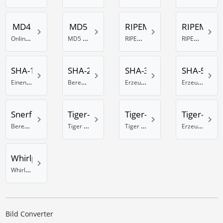
MD4
MD5
RIPEMD-128
RIPEMD-1
Online MD4 Generator
MD5 Hash Generator
RIPEMD 128 Bit Hash erzeugen
RIPEMD-160 Hash Berechnung
SHA-1
SHA-256
SHA-384
SHA-512
Einen SHA-1 Hash generieren
Berechnung eines SHA-Hash mit 256 Bit
Erzeuge einen SHA Hash mit 384 Bits
Erzeuge einen SHA Hash mit 512 Bits
Snerfu
Tiger-128
Tiger-160
Tiger-192
Berechnung eines Snefru Hash
Tiger Hash Rechner mit 128 Bit
Tiger 160 Bit Hash Rechner
Erzeuge einen Tiger Hash mit 192 Bits
Whirlpool
Whirlpool online Hash Generator
Bild Converter